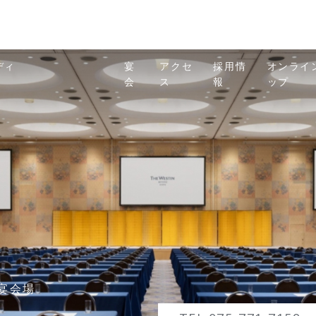
ディ
宴
アクセ
採用情
オンライ
会
ス
報
ップ
宴会場