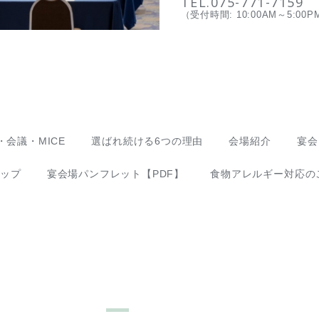
TEL.075-771-7159
（受付時間: 10:00AM～5:00P
・会議・MICE
選ばれ続ける6つの理由
会場紹介
宴会
ップ
宴会場パンフレット【PDF】
食物アレルギー対応の