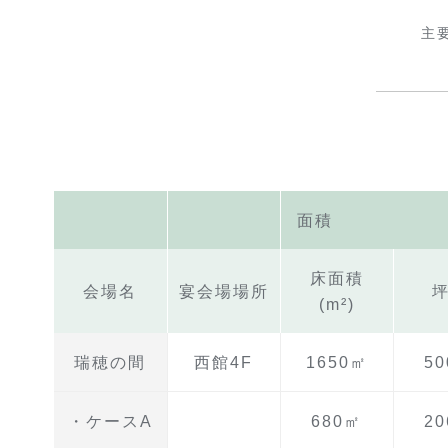
主
面積
床面積
会場名
宴会場場所
(m²)
瑞穂の間
西館4F
1650㎡
5
・ケースA
680㎡
2