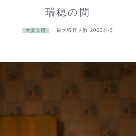
瑞穂の間
最大収容人数 2000名様
大宴会場