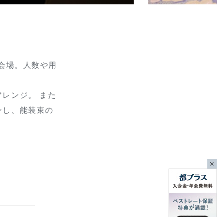
会場。人数や用
レンジ。 また
ンし、能装束の