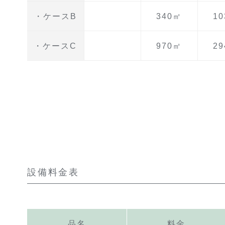
・ケースB
340㎡
1
・ケースC
970㎡
2
設備料金表
品名
料金