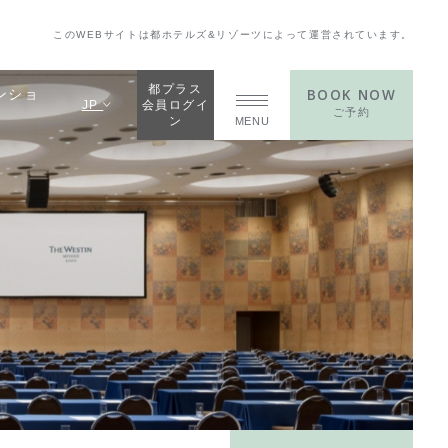
このWEBサイトは都ホテルズ&リゾーツによって運営されています。
都プラス
BOOK NOW
ンショ
JP
会員ログイ
ご予約
ン
MENU