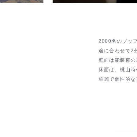
2000名のブ
途に合わせて2
壁面は能装束の
床面は、桃山時
華麗で個性的な