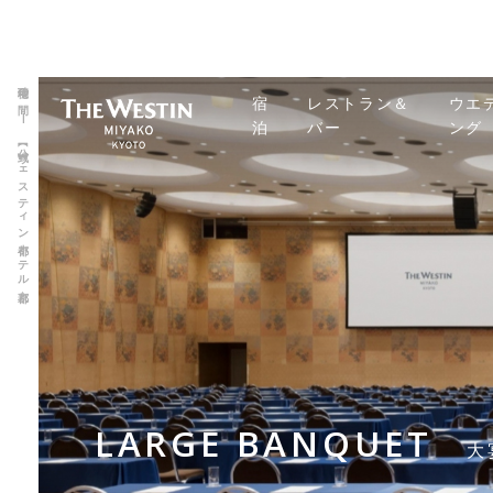
瑞穂の間 | 【公式】ウェスティン都ホテル京都
宿
レストラン＆
ウエ
泊
バー
ング
LARGE BANQUET
大