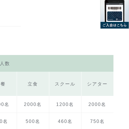
人数
正餐
立食
スクール
シアター
00名
2000名
1200名
2000名
60名
500名
460名
750名