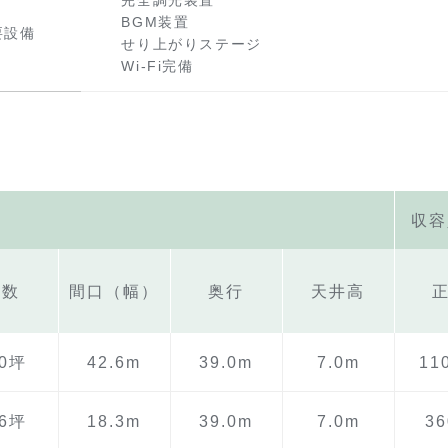
完全調光装置
BGM装置
要設備
せり上がりステージ
Wi-Fi完備
収容
坪数
間口（幅）
奥行
天井高
00坪
42.6m
39.0m
7.0m
11
06坪
18.3m
39.0m
7.0m
3