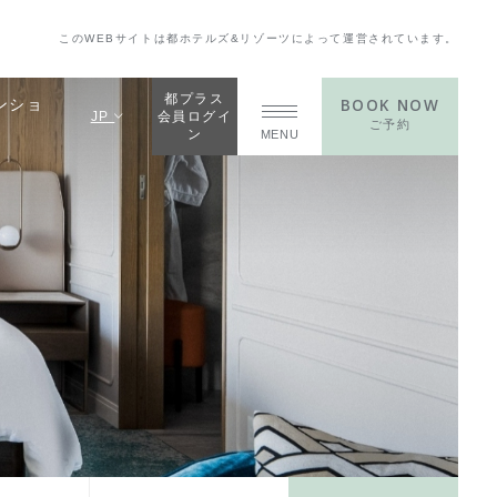
このWEBサイトは都ホテルズ&リゾーツによって運営されています。
都プラス
BOOK NOW
ンショ
JP
会員ログイ
ご予約
ン
MENU