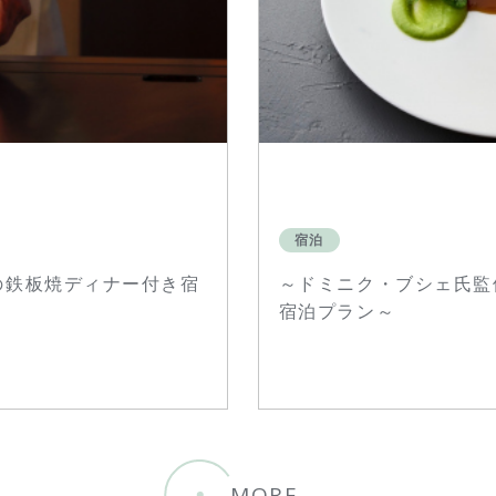
宿泊
の鉄板焼ディナー付き宿
～ドミニク・ブシェ氏監
宿泊プラン～
MORE