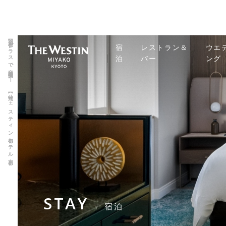
宿泊【都プラスで宿泊最安値】 | 【公式】ウェスティン都ホテル京都
宿
レストラン＆
ウエ
泊
バー
ング
STAY
宿泊