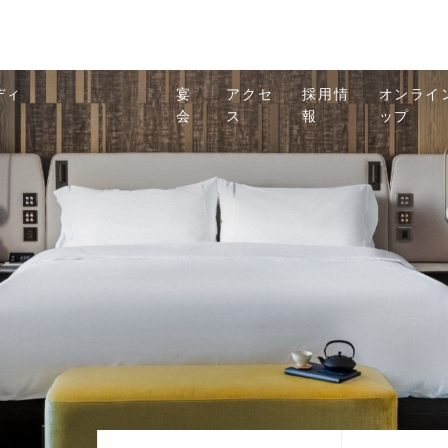
ディ
宴
アクセ
採用情
オンライ
会
ス
報
ップ