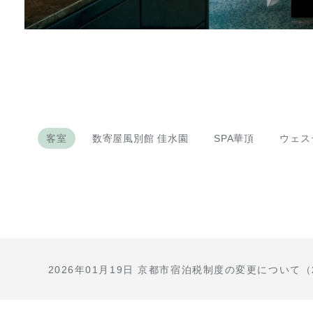
客室
数寄屋風別館 佳水園
SPA華頂
ウェス
2026年01月19日
京都市宿泊税制度の変更について（20