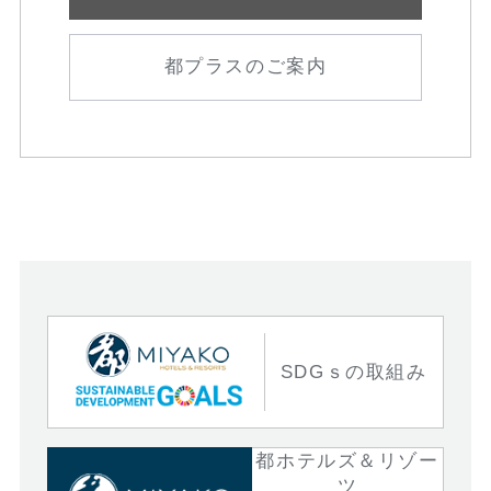
都プラスのご案内
SDGｓの取組み
都ホテルズ＆リゾー
ツ