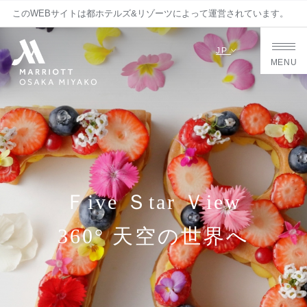
このWEBサイトは都ホテルズ&リゾーツによって運営されています。
JP
MENU
Ｆive Ｓtar Ｖiew
360° 天空の世界へ