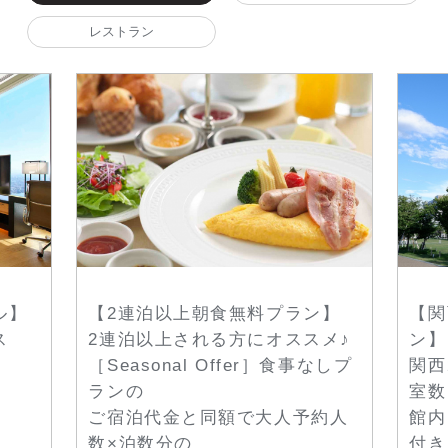
レストラン
ル】
【2連泊以上朝食無料プラン】
【関
ス
2連泊以上される方にオススメ♪
ン】
［Seasonal Offer］食事なしプ
関西
ランの
室数
ご宿泊代金と同額で大人予約人
館内
数×泊数分の
付き