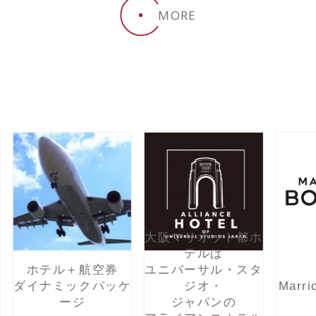
MORE
大阪マリオット都ホ
テルは
ホテル＋航空券
ユニバーサル・スタ
ダイナミックパッケ
Marri
ジオ・
ージ
ジャパンの