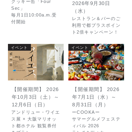
クッキー缶「Four
2026年9月30日
2
Sec」
生
（水）
毎月1日10:00a.m.受
レストラン＆バーのご
付開始
利用で都プラスポイン
ト2倍キャンペーン！
館
イベント
イベント
イ
【開催期間】 2026
【開催期間】 2026
年10月3日（土）～
年7月1日（水）～
12月6日（日）
8月31日（月）
6
アンドリュー・ワイエ
ーCOOKAー
9
ス展 × 大阪マリオッ
サマーグルメフェステ
2
ト都ホテル 観覧券付
ィバル 2026