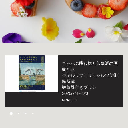
ゴッホの跳ね橋と印象派の画
【都プラス】レストラン＆バ
大阪市プレミアム付商品券
家たち
ー
2026
ヴァルラフ＝リヒャルツ美術
ポイント
使えます！
季刊誌 MADO7-8月号
館所蔵
2倍キャンペーン！
2026/6/29～2027/1/15
MORE
観覧券付きプラン
2026/8/1～2026/9/1
MORE
2026/7/4～9/9
MORE
MORE