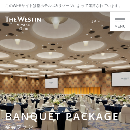
このWEBサイトは都ホテルズ&リゾーツによって運営されています。
JP
MENU
BANQUET PACKAGE
宴会プラン