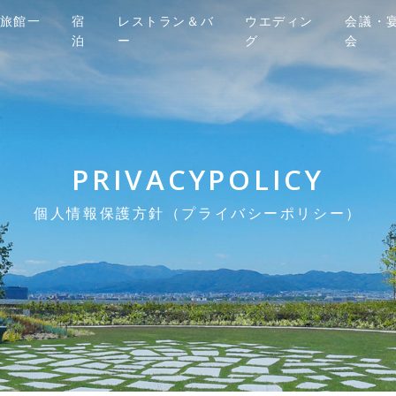
旅館一
宿
レストラン＆バ
ウエディン
会議・
泊
ー
グ
会
PRIVACYPOLICY
個人情報保護方針（プライバシーポリシー）