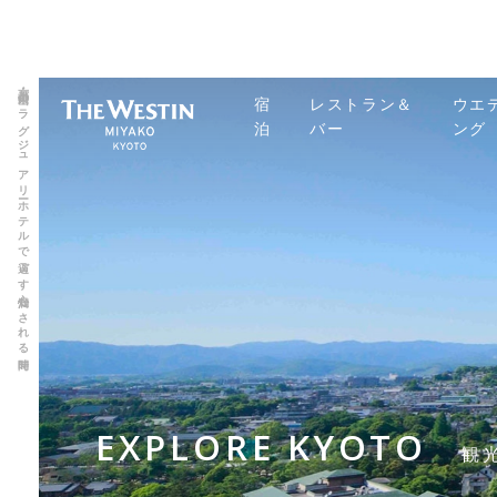
京都・東山のラグジュアリーホテルで過ごす心満たされる時間
宿
レストラン＆
ウエ
泊
バー
ング
EXPLORE KYOTO
観