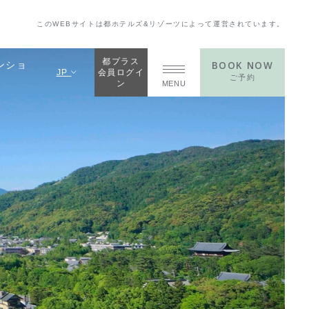
このWEBサイトは都ホテルズ&リゾーツによって運営されています。
都プラス
BOOK NOW
ンショ
JP
会員ログイ
ご予約
ン
MENU