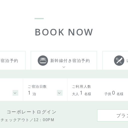
BOOK NOW
き
宿泊予約
新幹線付き
宿泊予約
ご宿泊日数
ご利用人数
1
1
0
泊
大人
名様
子供
名様
コーポレートログイン
プラ
チェックアウト／12：00PM