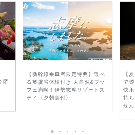
【新幹線乗車者限定特典】選べ
【夏
会席
る英虞湾体験付き 大自然&ブッ
で遊
フェ満喫！伊勢志摩リゾートス
快ホ
テイ〈夕朝食付〉
持ち
ぜん