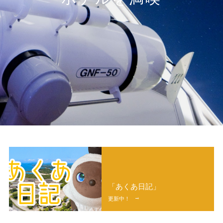
都プラス
ご入会はこちら
ホテルでバーベキュー
「あくあ日記」
詳細ページへ
詳細を見る
更新中！