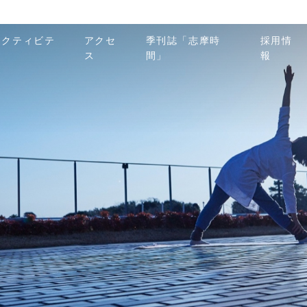
アクティビテ
アクセ
季刊誌「志摩時
採用情
ィ
ス
間」
報