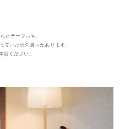
されたテーブルや、
使っていた机の展示があります。
体感ください。