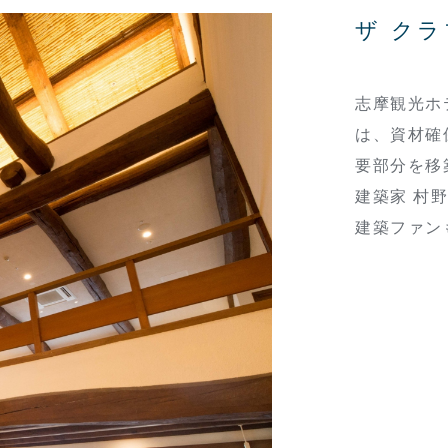
ザ ク
志摩観光ホ
は、資材確
要部分を移
建築家 村
建築ファン