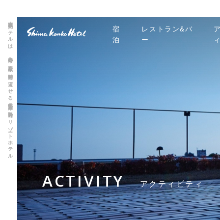
志摩観光ホテルは、非日常の素敵な時間を過ごせる伊勢志摩 賢島のリゾートホテル
宿
レストラン&バ
泊
ー
ACTIVITY
アクティビティ