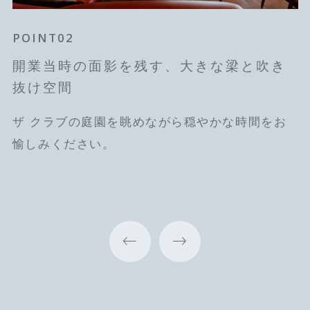
POINT01
POINT02
POINT03
歴史あるホテルの中でゆったりと寛ぎの
開業当時の面影を残す、大きな梁と吹き
心地よい風に吹かれて
ひと時を
抜け空間
開放感のあるテラス席も魅力のスペースです。
開業当初の建物「ザ クラブ」内にあるカフェ＆
ザ クラブの庭園を眺めながら穏やかな時間をお
ワインバー。大きな梁やクラシカルな照明は当時
愉しみください。
のまま残されています。木の温もりを感じる店内
で心落ち着くひとときを。