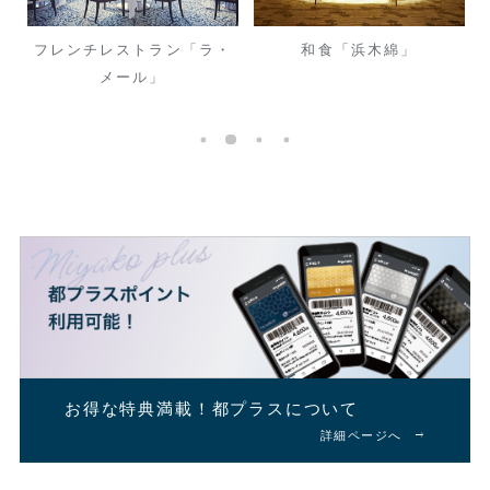
ザ
フレンチレストラン「ラ・
和食「浜木綿」
メール」
お得な特典満載！
都プラスについて
詳細ページへ