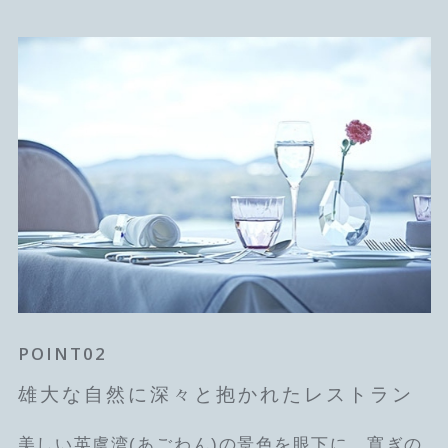
POINT01
POINT02
POINT03
樋口宏江の想いが詰まった一皿
雄大な自然に深々と抱かれたレストラン
五感で存分に味わい尽くす様々なメニュ
－
活きた伊勢海老の身質を活かし短く火入れし、殻
美しい英虞湾(あごわん)の景色を眼下に、寛ぎの