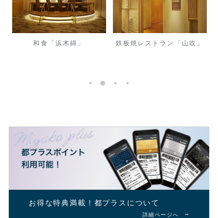
ザ
和食「浜木綿」
鉄板焼レストラン「山吹」
お得な特典満載！
都プラスについて
詳細ページへ