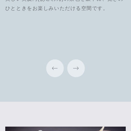
季節ごとに移ろう旬の素材と向き合い、創意工夫
にも熱を加えて香ばしい香りを引き出します。真
ひとときをお楽しみいただける空間です。
を凝らしながら、力強くも繊細なその味わいを、
っ赤な伊勢海老に溶け込むオレンジ色の柑橘ソー
心ゆくまでお愉しみ下さい。
スは、酸味や甘味が伊勢海老の上品な味とよく合
います。
※季節によりメニューが変わります。