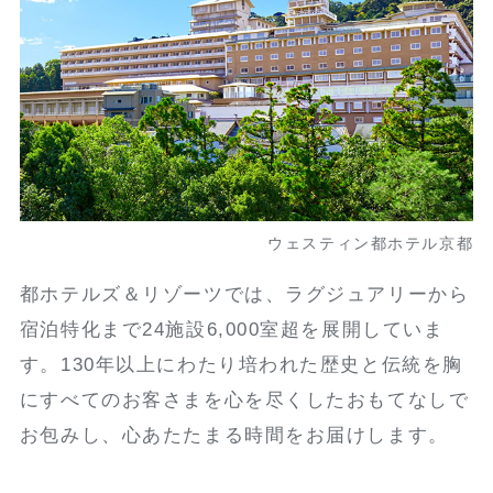
ウェスティン都ホテル京都
都ホテルズ＆リゾーツでは、
ラグジュアリーから
宿泊特化まで
24施設6,000室超を展開していま
す。
130年以上にわたり培われた歴史と伝統を胸
に
すべてのお客さまを心を尽くしたおもてなしで
お包みし、
心あたたまる時間をお届けします。