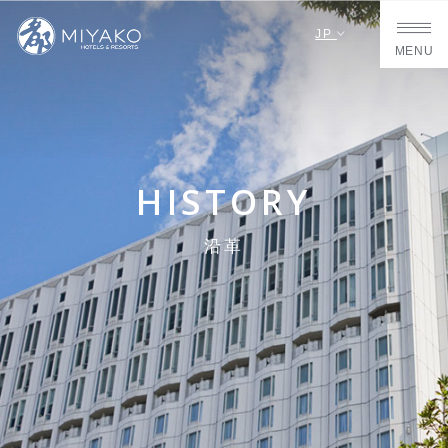
JP
MENU
HISTORY
沿革