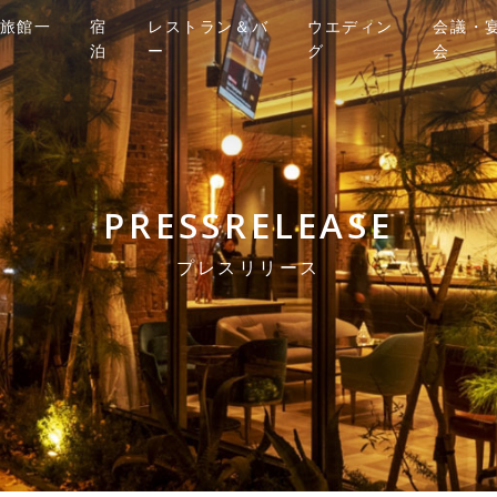
旅館一
宿
レストラン＆バ
ウエディン
会議・
泊
ー
グ
会
PRESSRELEASE
プレスリリース