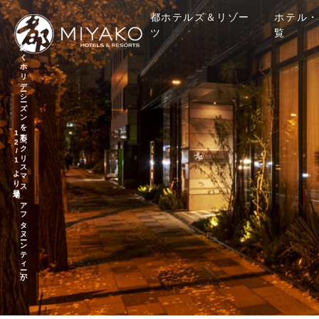
都ホテルズ＆リゾー
ホテル・
ツ
覧
煌め
く
ホ
リ
デ
ーシ
ーズ
ン
を
「ク
リ
ス
マ
ス
ア
フ
タ
ヌ
ーン
テ
ィ
ー」が
2
/
1
よ
り
彩る
1
登場