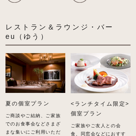
レストラン＆ラウンジ・バー
eu（ゆう）
夏の個室プラン
<ランチタイム限定>
個室プラン
ご商談やご結納、ご家族
でのお食事会などさまざ
ご家族やご友人との会
まな集いにご利用いただ
食、同窓会などにおすす