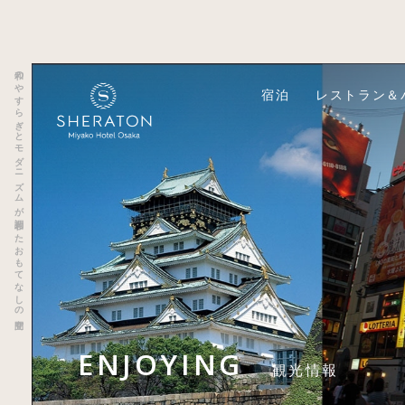
和のやすらぎとモダニズムが調和したおもてなしの空間
宿泊
レストラン＆
ENJOYING
観光情報