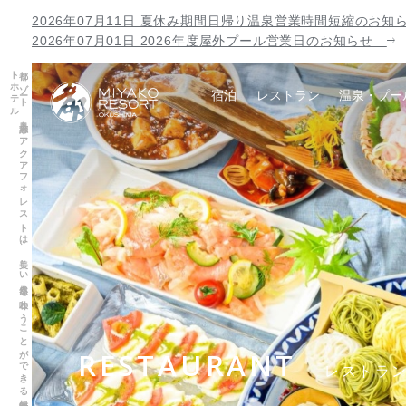
2026年07月11日 夏休み期間日帰り温泉営業時間短縮のお
2026年07月01日 2026年度屋外プール営業日のお知らせ
都リ
ゾ
ート
奥志摩
ア
ク
ア
フ
ォ
レ
ス
ト
は
、
美し
い
自然を
味わ
う
こ
と
が
で
き
る
伊勢志摩の
リ
ゾ
ー
ト
ホ
テ
ル
宿泊
レストラン
温泉・プー
RESTAURANT
レストラ