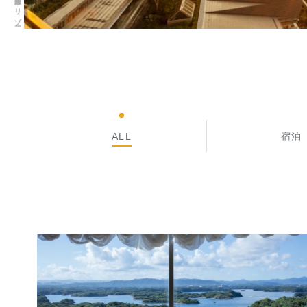
ALL
宿泊