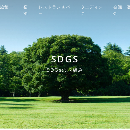
旅館一
宿
レストラン＆バ
ウエディン
会議・
泊
ー
グ
会
SDGS
SDGsの取組み