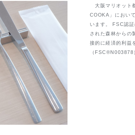
大阪マリオット都
COOKA」におい
います。 FSC
された森林からの
接的に経済的利益
（FSC®️N00387