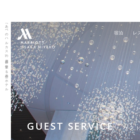
「あべのハルカス」の上層部に位置する天空のホテル
宿泊
レ
GUEST SERVICE
ゲス