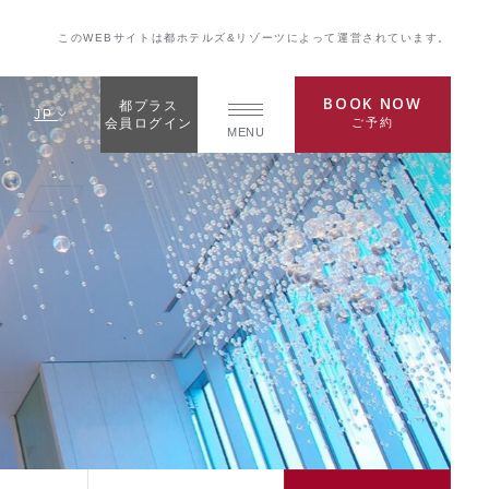
このWEBサイトは都ホテルズ&リゾーツによって運営されています。
BOOK NOW
都プラス
JP
ご予約
会員ログイン
MENU