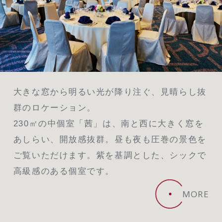
大きな窓から明るい光が降り注ぐ、見晴らし抜
群のロケーション。
230㎡の中個室「茜」は、南と西に大きく窓を
あしらい、開放感抜群。昼も夜も圧巻の景色を
ご覧いただけます。紫を基調とした、シックで
高級感のある個室です。
MORE