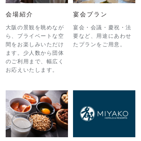
会場紹介
宴会プラン
大阪の景観を眺めなが
宴会・会議・慶祝・法
ら、プライベートな空
要など、用途にあわせ
間をお楽しみいただけ
たプランをご用意。
ます。少人数から団体
のご利用まで、幅広く
お応えいたします。