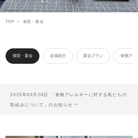
TOP
個室・宴会
個室・宴会
会場紹介
宴会プラン
食物アレ
2025年03月28日
「食物アレルギーに対する私たちの
取組みについて」のお知らせ