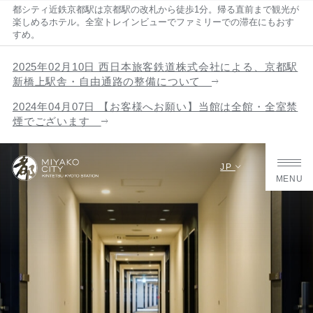
都シティ近鉄京都駅は京都駅の改札から徒歩1分。帰る直前まで観光が
楽しめるホテル。全室トレインビューでファミリーでの滞在にもおす
すめ。
2025年02月10日 西日本旅客鉄道株式会社による、京都駅
新橋上駅舎・自由通路の整備について
2024年04月07日 【お客様へお願い】当館は全館・全室禁
煙でございます
JP
MENU