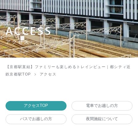
ACCESS
アクセス
【京都駅直結】ファミリーも楽しめるトレインビュー｜都シティ近
鉄京都駅TOP
アクセス
アクセスTOP
電車でお越しの方
バスでお越しの方
夜間施錠について