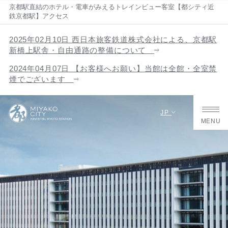
京都駅直結のホテル・電車がみえるトレインビュー客室【都シティ近
鉄京都駅】アクセス
2025年02月10日 西日本旅客鉄道株式会社による、京都駅
新橋上駅舎・自由通路の整備について
2024年04月07日 【お客様へお願い】当館は全館・全室禁
煙でございます
JP
MENU