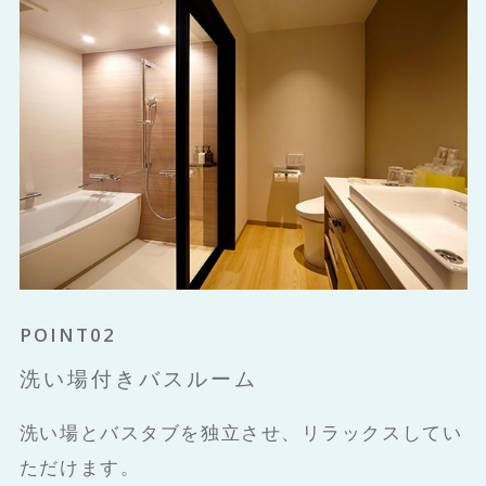
POINT01
POINT02
POINT03
都シティオリジナルベッド
洗い場付きバスルーム
全室ベランダ付き
シモンズ社と共同開発した都シティオリジナルベ
洗い場とバスタブを独立させ、リラックスしてい
自然光が入るだけでなく、自然な風も感じてくだ
ッドをご用意しています。
ただけます。
さい。