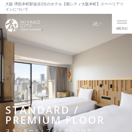
大阪 堺筋本町駅徒歩2分のホテル【都シティ大阪本町】スーペリアツ
インについて
JP
MENU
STANDARD /
PREMIUM FLOOR
スタンダード・プレミアムフロア