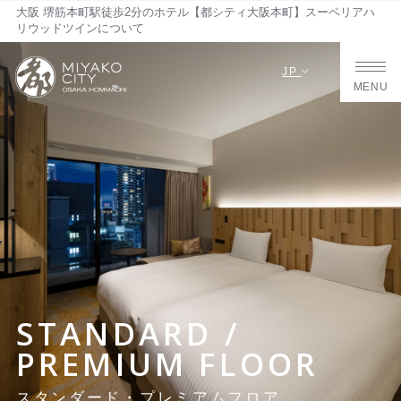
大阪 堺筋本町駅徒歩2分のホテル【都シティ大阪本町】スーペリアハ
リウッドツインについて
JP
MENU
STANDARD /
PREMIUM FLOOR
スタンダード・プレミアムフロア