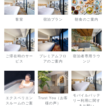
客室
宿泊プラン
朝食のご案内
ご滞在時のサー
プレミアムフロ
宿泊者専用ラウ
ビス
アのご案内
ンジ
モバイルバッテ
エクスペリエン
Trust You（お客
リー利用に関す
スルームのご案
様の声）
るお願い