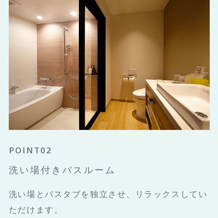
POINT01
POINT02
POINT03
都シティオリジナルベッド
洗い場付きバスルーム
全室ベランダ付き
シモンズ社と共同開発した都シティオリジナルベ
洗い場とバスタブを独立させ、リラックスしてい
自然光が入るだけでなく、自然な風も感じてくだ
ッドをご用意しています。
ただけます。
さい。