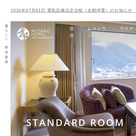
2026年07月01日 電気設備法定点検（全館停電）のお知らせ 【
長良川のほとり、自然に映る上質な空間
宿
レストラ
ウエデ
泊
ン
グ
STANDARD ROOM