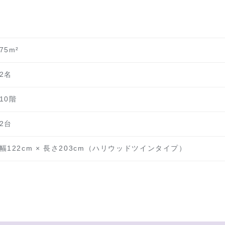
75m²
2名
10階
2台
幅122cm × 長さ203cm（ハリウッドツインタイプ）