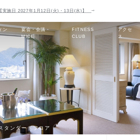
実施日 2027年1月12日(火)・13日(水)】
ィン
宴会・会議・
FITNESS
アクセ
MICE
CLUB
ス
スタンダードフロア