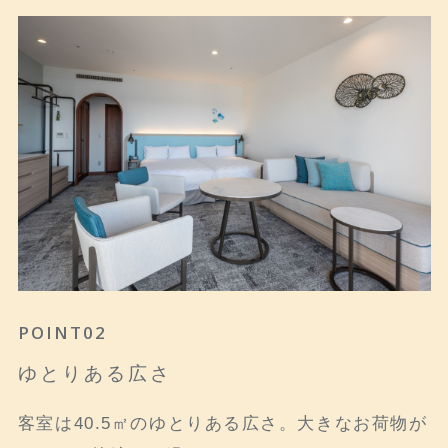
POINT01
POINT02
POINT03
真珠の海を一望する開放感
ゆとりある広さ
全室テラス付き
窓の外にはリアス式海岸の英虞湾の絶景。海を一
客室は40.5㎡のゆとりある広さ。大きなお荷物が
全てのお部屋にテラスが付いています。リゾート