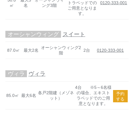
50.0
最大3
オーシャンウィ
トラベッドでの
0120-333-001
㎡
名
ング3階
ご用意となりま
す。
オーシャンウィング
スイート
オーシャンウィング2
87.0㎡
最大2名
2台
0120-333-001
階
ヴィラ
ヴィラ
4台 ※5～6名様
各戸2階建（メゾネ
の場合、エキスト
予約
85.0㎡
最大6名
ット）
ラベッドでのご用
する
意となります。