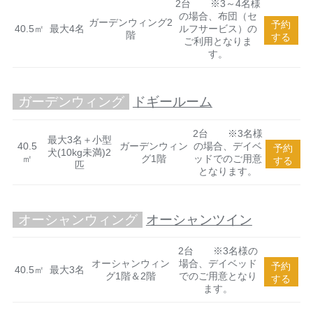
2台 ※3～4名様
の場合、布団（セ
ガーデンウィング2
予約
40.5㎡
最大4名
ルフサービス）の
階
する
ご利用となりま
す。
ガーデンウィング
ドギールーム
2台 ※3名様
最大3名＋小型
40.5
ガーデンウィン
の場合、デイベ
予約
犬(10kg未満)2
㎡
グ1階
ッドでのご用意
する
匹
となります。
オーシャンウィング
オーシャンツイン
2台 ※3名様の
オーシャンウィン
場合、デイベッド
予約
40.5㎡
最大3名
グ1階＆2階
でのご用意となり
する
ます。