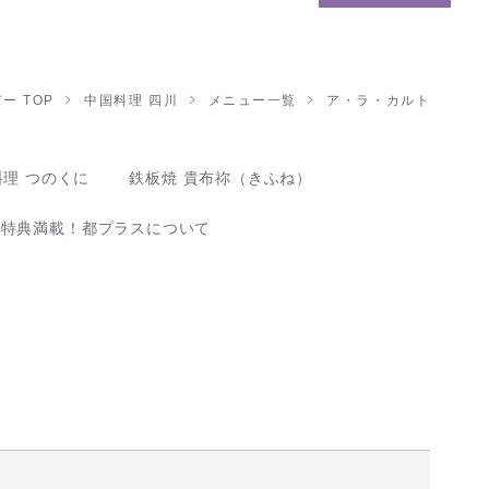
ー TOP
中国料理 四川
メニュー一覧
ア・ラ・カルト
理 つのくに
鉄板焼 貴布祢（きふね）
な特典満載！都プラスについて