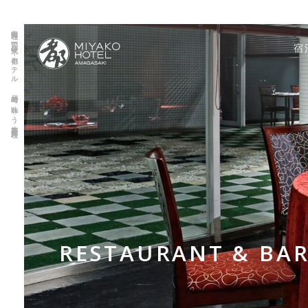
中国料理 四川【公式】｜都ホテル 尼崎で味わう本格四川料理
宿
RESTAURANT & BA