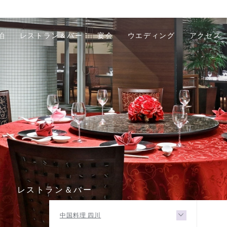
泊
レストラン＆バー
宴会
ウエディング
アクセス
R
レストラン＆バー
中国料理 四川