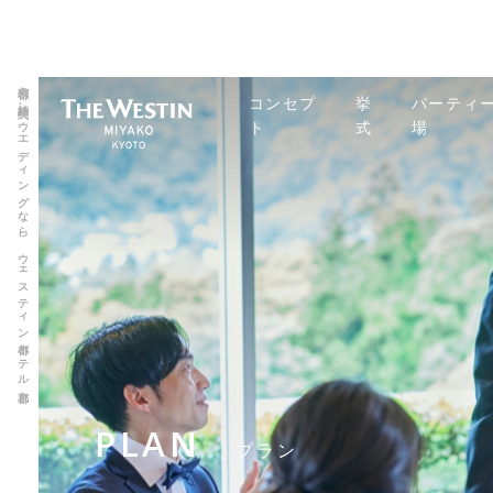
京都の結婚式、ウエディングなら、ウェスティン都ホテル京都
コンセプ
挙
パーティ
ト
式
場
PLAN
プラン