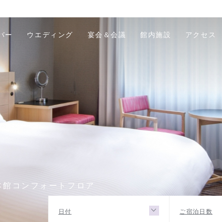
バー
ウエディング
宴会＆会議
館内施設
アクセス
本館コンフォートフロア
日付
ご宿泊日数